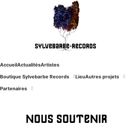
Aller
au
contenu
Accueil
Actualités
Artistes
Boutique Sylvebarbe Records
Lieu
Autres projets
Partenaires